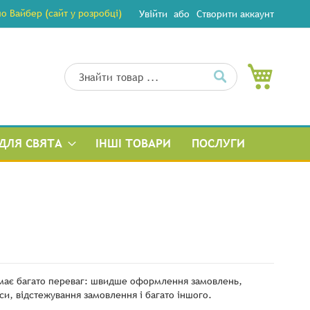
 Вайбер (сайт у розробці)
Увійти
Створити аккаунт
Мій кош
Пошук
Пошук
ДЛЯ СВЯТА
ІНШІ ТОВАРИ
ПОСЛУГИ
 має багато переваг: швидше оформлення замовлень,
си, відстежування замовлення і багато іншого.