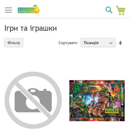
Мі
Пошук
Ігри та іграшки
за
Сортувати
Фільтр
збі