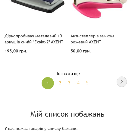
Діркопробивач металевий 10
Антистеплер з замком
аркушів синій "Exakt-2" AXENT
рожевий AXENT
195,00 грн.
50,00 грн.
Показати ще
сторінка
сторі
Далі
сторінка
сторінка
сторінка
сторінка
2
3
4
5
Ви
1
зараз
читаєте
сторінку
Мій список побажань
У вас немає товарів у списку бажань.