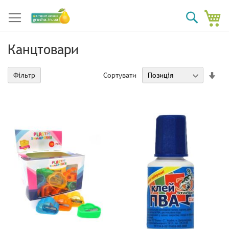
Мі
Пошук
Канцтовари
за
Сортувати
Фільтр
збі