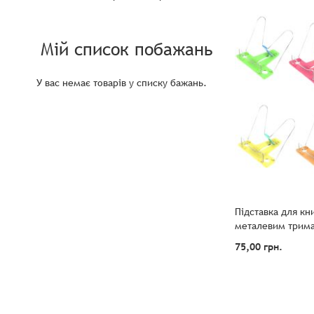
Мій список побажань
У вас немає товарів у списку бажань.
Підставка для кн
металевим трима
75,00 грн.
ДОДАТИ
Додати в кошик
ДО
ДОДАТИ
СПИСКУ
В