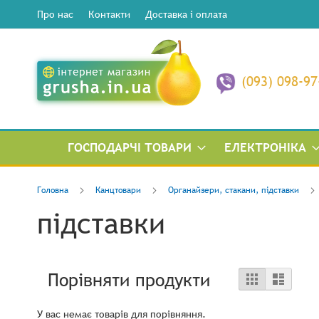
Про нас
Контакти
Доставка і оплата
(093) 098-97
ГОСПОДАРЧІ ТОВАРИ
ЕЛЕКТРОНІКА
Головна
Канцтовари
Органайзери, стакани, підставки
підставки
Перегляну
Порівняти продукти
сітка
список
як
У вас немає товарів для порівняння.