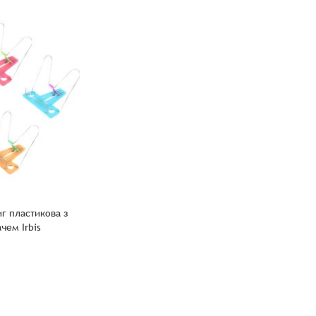
иг пластикова з
чем Irbis
- - - - - - -