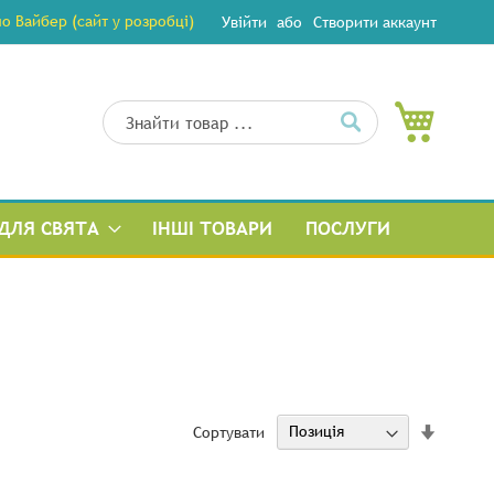
 Вайбер (сайт у розробці)
Увійти
Створити аккаунт
Мій кош
Пошук
Пошук
ДЛЯ СВЯТА
ІНШІ ТОВАРИ
ПОСЛУГИ
за
Сортувати
збільш